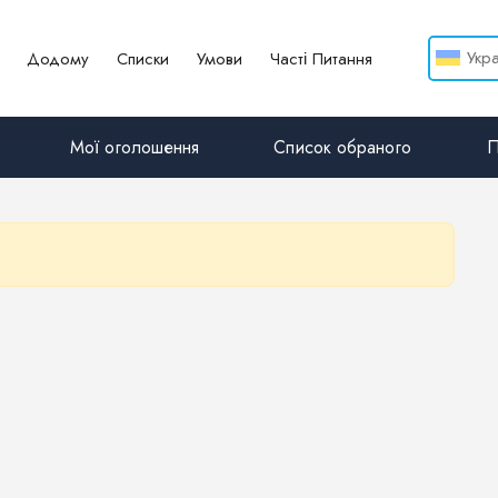
Укр
Додому
Списки
Умови
Часті Питання
Мої оголошення
Список обраного
П