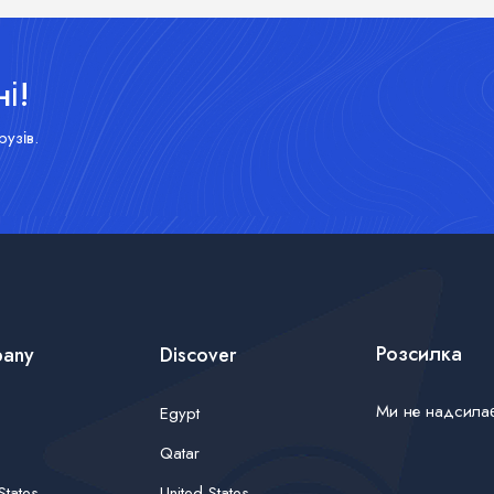
і!
узів.
Розсилка
any
Discover
Ми не надсилає
Egypt
Qatar
States
United States