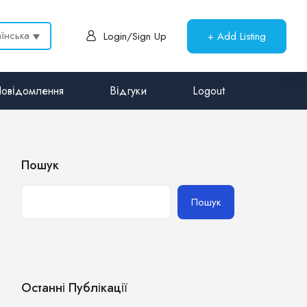
аїнська
+ Add Listing
Login/Sign Up
овідомлення
Відгуки
Logout
Пошук
Пошук
Останні Публікації