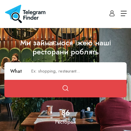
Ми займаємося їжею наші
ресторани роблять
What
86
Ресторан