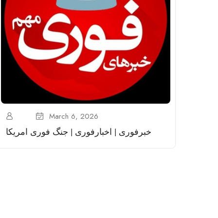
March 6, 2026
خبرفوری ࡆ اخبارفوری ࡆ جنگ فوری امریکا