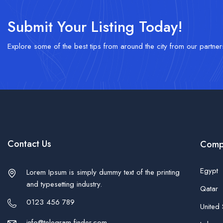
Submit Your Listing Today!
Explore some of the best tips from around the city from our partner
Contact Us
Comp
Egypt
Lorem Ipsum is simply dummy text of the printing
and typesetting industry.
Qatar
0123 456 789
United 
info@telegram-finder.com